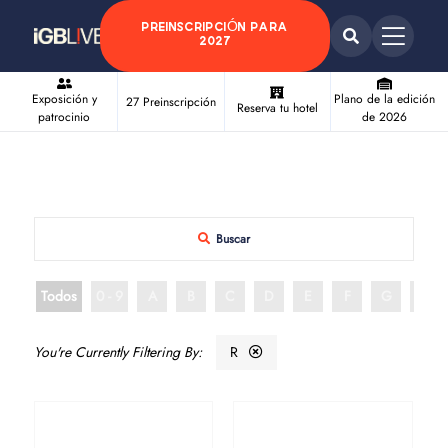
PREINSCRIPCIÓN PARA
2027
Exposición y
Plano de la edición
27 Preinscripción
Reserva tu hotel
patrocinio
de 2026
Buscar
Todos
0 - 9
A
B
C
D
E
F
G
H
R