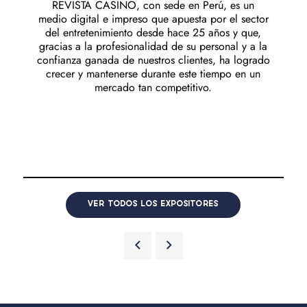
REVISTA CASINO, con sede en Perú, es un
medio digital e impreso que apuesta por el sector
del entretenimiento desde hace 25 años y que,
gracias a la profesionalidad de su personal y a la
confianza ganada de nuestros clientes, ha logrado
crecer y mantenerse durante este tiempo en un
mercado tan competitivo.
VER TODOS LOS EXPOSITORES