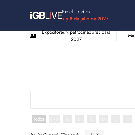
Excel Londres
7 y 8 de julio de 2027
Expositores y patrocinadores para
Man
2027
Todos
0 - 9
A
B
C
D
E
F