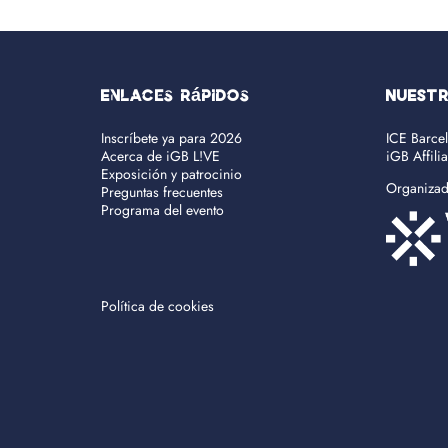
Enlaces rápidos
NUEST
Inscríbete ya para 2026
ICE Barce
Acerca de iGB L!VE
iGB Affili
Exposición y patrocinio
Organiza
Preguntas frecuentes
Programa del evento
Política de cookies