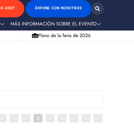
RA 2027
EXPONE CON NOSOTROS
6
MÁS INFORMACIÓN SOBRE EL EVENTO
Plano de la feria de 2026
R
S
T
U
V
W
X
Y
Z