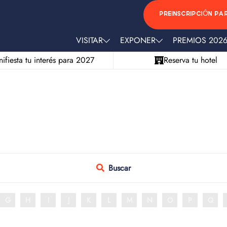
PREINSCRIPCIÓN PA
VISITAR
EXPONER
PREMIOS 202
ifiesta tu interés para 2027
Reserva tu hotel
Buscar
G
H
I
J
K
L
M
N
O
P
Q