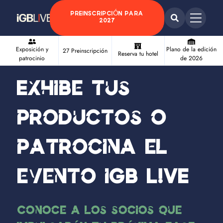
PREINSCRIPCIÓN PARA
2027
Exposición y
Plano de la edición
27 Preinscripción
Reserva tu hotel
patrocinio
de 2026
Exhibe tus
productos o
patrocina el
evento iGB L!VE
Conoce a los socios que