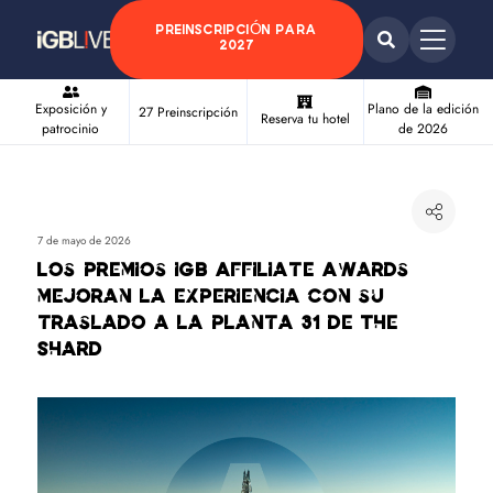
PREINSCRIPCIÓN PARA
2027
Exposición y
Plano de la edición
27 Preinscripción
Reserva tu hotel
patrocinio
de 2026
7 de mayo de 2026
Los premios iGB Affiliate Awards
mejoran la experiencia con su
traslado a la planta 31 de The
Shard