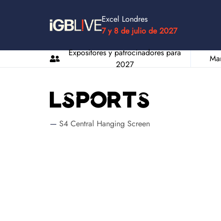
Excel Londres
7 y 8 de julio de 2027
Expositores y patrocinadores para
Man
2027
Lsports
S4 Central Hanging Screen