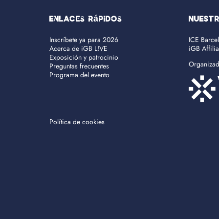
Enlaces rápidos
NUEST
Inscríbete ya para 2026
ICE Barce
Acerca de iGB L!VE
iGB Affili
Exposición y patrocinio
Organiza
Preguntas frecuentes
Programa del evento
Política de cookies