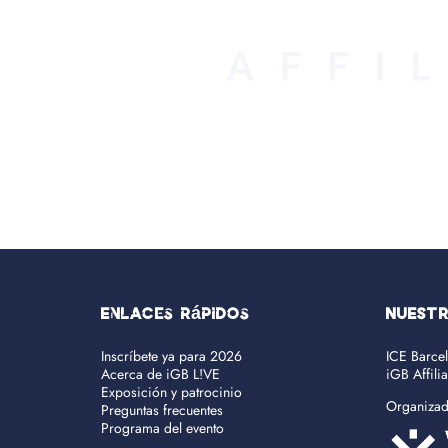
Enlaces rápidos
NUEST
Inscríbete ya para 2026
ICE Barce
Acerca de iGB L!VE
iGB Affili
Exposición y patrocinio
Organiza
Preguntas frecuentes
Programa del evento