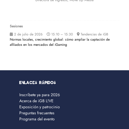
Directora de Ingresos,
Move Up Media
Sesiones
2 de julio de 2026
15:10 – 15:30
Tendencias de iGB
Normas locales, crecimiento global: cómo ampliar la captación de
afiliados en los mercados del iGaming
Enlaces rápidos
Inscríbete ya para 2026
Acerca de iGB L!VE
Exposición y patrocinio
Preguntas frecuentes
Programa del evento