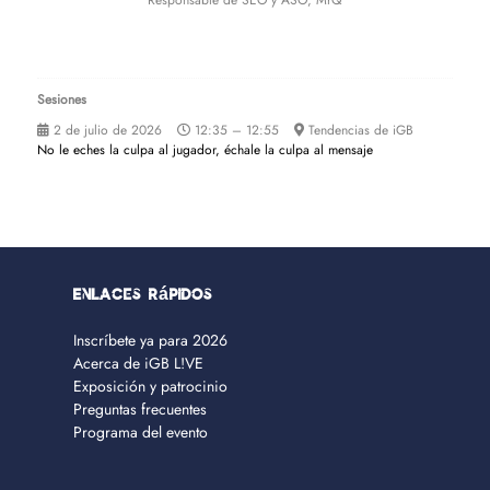
Responsable de SEO y ASO,
MrQ
Sesiones
2 de julio de 2026
12:35 – 12:55
Tendencias de iGB
No le eches la culpa al jugador, échale la culpa al mensaje
Enlaces rápidos
Inscríbete ya para 2026
Acerca de iGB L!VE
Exposición y patrocinio
Preguntas frecuentes
Programa del evento