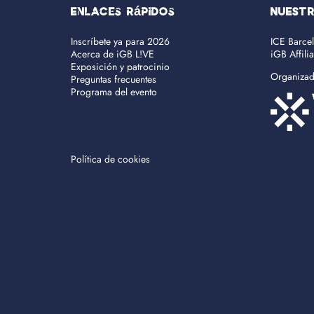
Enlaces rápidos
NUEST
Inscríbete ya para 2026
ICE Barce
Acerca de iGB L!VE
iGB Affili
Exposición y patrocinio
Organiza
Preguntas frecuentes
Programa del evento
Política de cookies