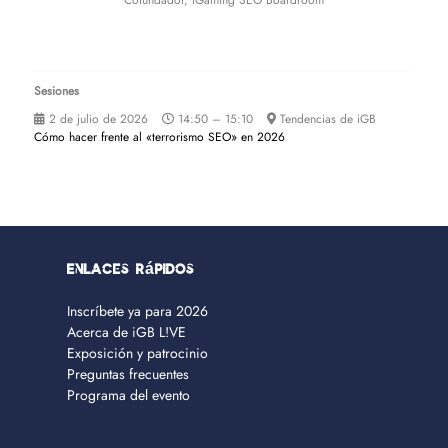
Cofundador,
iGaming SEO Boardroom
Sesiones
2 de julio de 2026
14:50 – 15:10
Tendencias de iGB
Cómo hacer frente al «terrorismo SEO» en 2026
Enlaces rápidos
Inscríbete ya para 2026
Acerca de iGB L!VE
Exposición y patrocinio
Preguntas frecuentes
Programa del evento