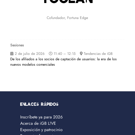
Toolan
Cofundador,
Fortuna Edge
Sesiones
2 de julio de 2026
11:40 – 12:15
Tendencias de iGB
De los afiliados a los socios de captación de usuarios: la era de los
nuevos modelos comerciales
Enlaces rápidos
Inscríbete ya para 2026
Acerca de iGB L!VE
Exposición y patrocinio