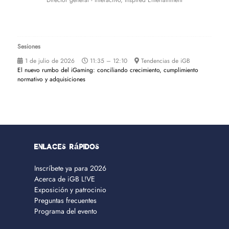
Director general - Interactivo,
Inspired Entertainment
Sesiones
1 de julio de 2026
11:35 – 12:10
Tendencias de iGB
El nuevo rumbo del iGaming: conciliando crecimiento, cumplimiento
normativo y adquisiciones
Enlaces rápidos
Inscríbete ya para 2026
Acerca de iGB L!VE
Exposición y patrocinio
Preguntas frecuentes
Programa del evento