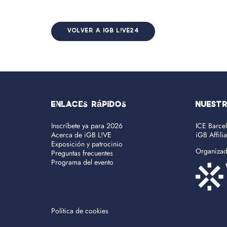
VOLVER A IGB L!VE24
Enlaces rápidos
NUEST
Inscríbete ya para 2026
ICE Barce
Acerca de iGB L!VE
iGB Affili
Exposición y patrocinio
Organiza
Preguntas frecuentes
Programa del evento
Política de cookies