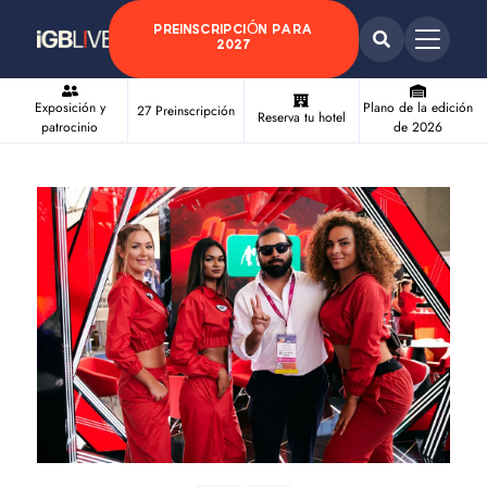
PREINSCRIPCIÓN PARA
2027
Exposición y
Plano de la edición
27 Preinscripción
Reserva tu hotel
patrocinio
de 2026