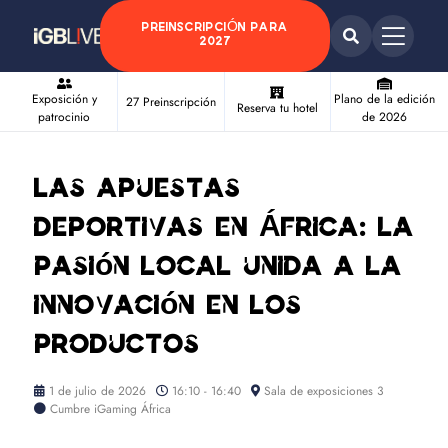
PREINSCRIPCIÓN PARA
2027
Exposición y
Plano de la edición
27 Preinscripción
Reserva tu hotel
patrocinio
de 2026
Las apuestas
deportivas en África: la
pasión local unida a la
innovación en los
productos
1 de julio de 2026
16:10 - 16:40
Sala de exposiciones 3
Cumbre iGaming África