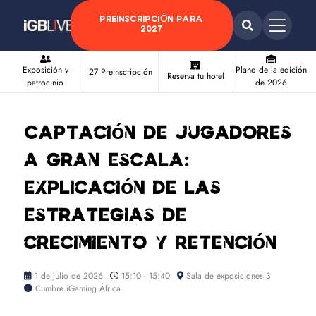
PREINSCRIPCIÓN PARA
2027
Exposición y
Plano de la edición
27 Preinscripción
Reserva tu hotel
patrocinio
de 2026
Captación de jugadores
a gran escala:
explicación de las
estrategias de
crecimiento y retención
1 de julio de 2026
15:10 - 15:40
Sala de exposiciones 3
Cumbre iGaming África