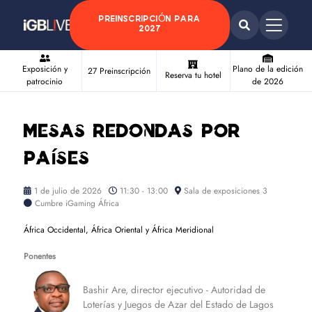
PREINSCRIPCIÓN PARA
2027
Exposición y
Plano de la edición
27 Preinscripción
Reserva tu hotel
patrocinio
de 2026
Mesas redondas por
países
1 de julio de 2026
11:30 - 13:00
Sala de exposiciones 3
Cumbre iGaming África
África Occidental, África Oriental y África Meridional
Ponentes
Bashir Are, director ejecutivo - Autoridad de
Loterías y Juegos de Azar del Estado de Lagos