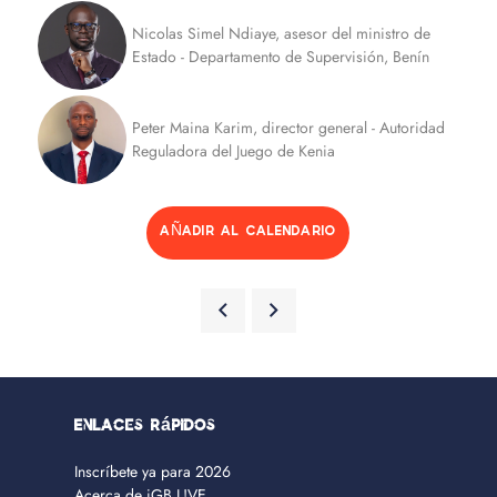
Nicolas Simel Ndiaye, asesor del ministro de
Estado - Departamento de Supervisión, Benín
Peter Maina Karim, director general - Autoridad
Reguladora del Juego de Kenia
AÑADIR AL CALENDARIO
Enlaces rápidos
Inscríbete ya para 2026
Acerca de iGB L!VE