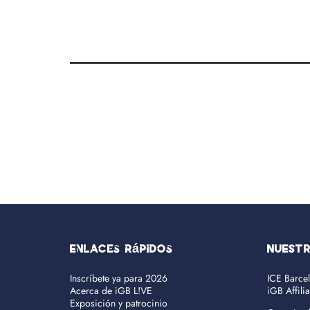
Enlaces rápidos
NUEST
Inscríbete ya para 2026
ICE Barce
Acerca de iGB L!VE
iGB Affili
Exposición y patrocinio