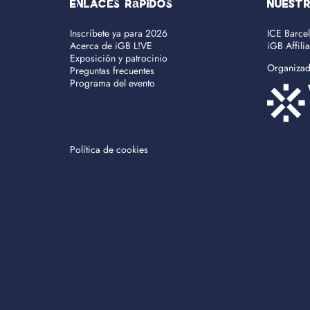
Enlaces rápidos
NUEST
Inscríbete ya para 2026
ICE Barce
Acerca de iGB L!VE
iGB Affili
Exposición y patrocinio
Organiza
Preguntas frecuentes
Programa del evento
Política de cookies