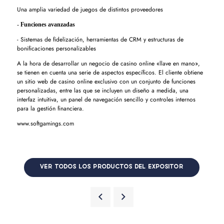
Una amplia variedad de juegos de distintos proveedores
-
Funciones avanzadas
- Sistemas de fidelización, herramientas de CRM y estructuras de
bonificaciones personalizables
A la hora de desarrollar un negocio de casino online «llave en mano»,
se tienen en cuenta una serie de aspectos específicos. El cliente obtiene
un sitio web de casino online exclusivo con un conjunto de funciones
personalizadas, entre las que se incluyen un diseño a medida, una
interfaz intuitiva, un panel de navegación sencillo y controles internos
para la gestión financiera.
www.softgamings.com
VER TODOS LOS PRODUCTOS DEL EXPOSITOR