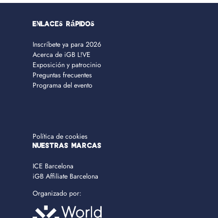
Enlaces rápidos
Inscríbete ya para 2026
Acerca de iGB L!VE
Exposición y patrocinio
Preguntas frecuentes
Programa del evento
Política de cookies
NUESTRAS MARCAS
ICE Barcelona
iGB Affiliate Barcelona
Organizado por: