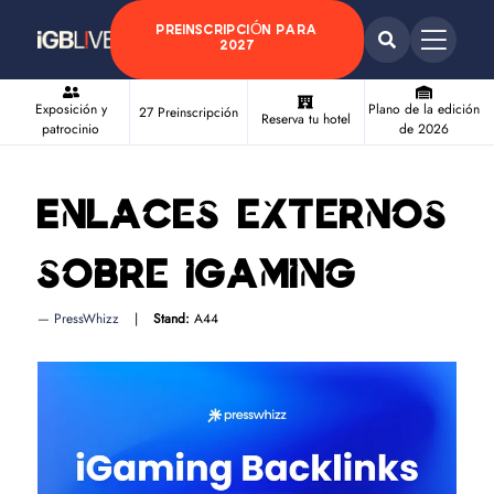
PREINSCRIPCIÓN PARA
2027
Exposición y
Plano de la edición
27 Preinscripción
Reserva tu hotel
patrocinio
de 2026
Enlaces externos
sobre iGaming
PressWhizz
Stand:
A44