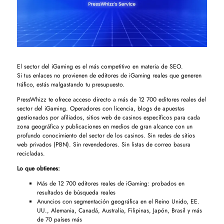
El sector del iGaming es el más competitivo en materia de SEO.
Si tus enlaces no provienen de editores de iGaming reales que generen
tráfico, estás malgastando tu presupuesto.
PressWhizz te ofrece acceso directo a más de 12 700 editores reales del
sector del iGaming. Operadores con licencia, blogs de apuestas
gestionados por afiliados, sitios web de casinos específicos para cada
zona geográfica y publicaciones en medios de gran alcance con un
profundo conocimiento del sector de los casinos. Sin redes de sitios
web privados (PBN). Sin revendedores. Sin listas de correo basura
recicladas.
Lo que obtienes:
Más de 12 700 editores reales de iGaming: probados en
resultados de búsqueda reales
Anuncios con segmentación geográfica en el Reino Unido, EE.
UU., Alemania, Canadá, Australia, Filipinas, Japón, Brasil y más
de 70 países más