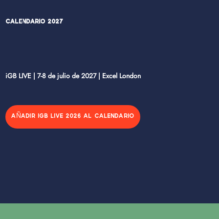
Calendario 2027
iGB LIVE | 7-8 de julio de 2027 | Excel London
AÑADIR IGB LIVE 2026 AL CALENDARIO