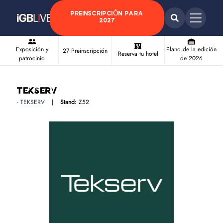
PREINSCRIPCIÓN PARA
2027
Exposición y
Plano de la edición
27 Preinscripción
Reserva tu hotel
patrocinio
de 2026
Tekserv
TEKSERV
Stand:
Z52