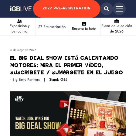
2027 PRE-REGISTRATION
Exposición y
Plano de la edición
27 Preinscripción
Reserva tu hotel
patrocinio
de 2026
5 de mayo de 2026
El Big Deal Show está calentando
motores: mira el primer vídeo,
suscríbete y sumérgete en el juego
Big Betty Partners
Stand:
G45